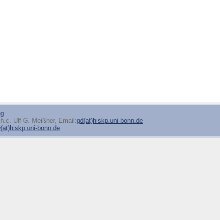
ng
h.c. Ulf-G. Meißner, Email:
gd(at)hiskp.uni-bonn.de
at)hiskp.uni-bonn.de