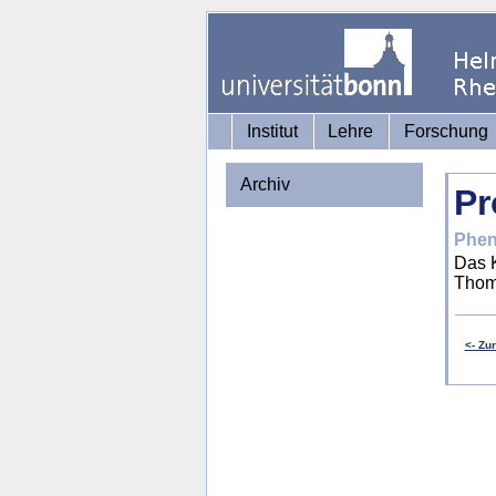
Institut
Lehre
Forschung
Archiv
Pr
Phen
Das K
Thom
<- Zu