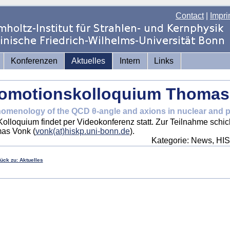
Contact
|
Impri
Konferenzen
Aktuelles
Intern
Links
omotionskolloquium Thomas
omenology of the QCD θ-angle and axions in nuclear and pa
olloquium findet per Videokonferenz statt. Zur Teilnahme schick
as Vonk (
vonk(at)hiskp.uni-bonn.de
).
Kategorie: News, HI
rück zu: Aktuelles