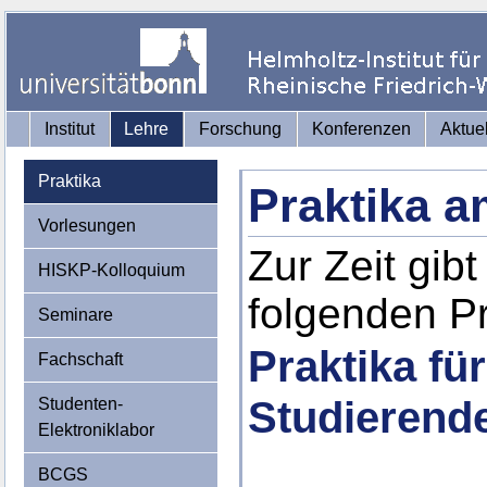
Institut
Lehre
Forschung
Konferenzen
Aktue
Praktika
Praktika 
Vorlesungen
Zur Zeit gib
HISKP-Kolloquium
folgenden Pr
Seminare
Praktika fü
Fachschaft
Studierend
Studenten-
Elektroniklabor
BCGS