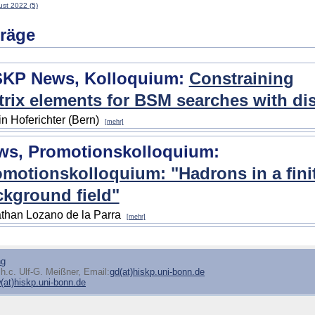
st 2022 (5)
träge
SKP News, Kolloquium:
Constraining
rix elements for BSM searches with dis
in Hoferichter (Bern)
[mehr]
ws, Promotionskolloquium:
motionskolloquium: "Hadrons in a fini
kground field"
than Lozano de la Parra
[mehr]
ng
h.c. Ulf-G. Meißner, Email:
gd(at)hiskp.uni-bonn.de
at)hiskp.uni-bonn.de