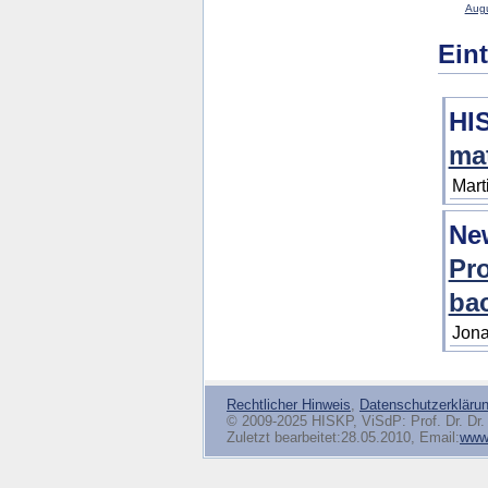
Augu
Ein
HI
mat
Mart
Ne
Pro
bac
Jona
Rechtlicher Hinweis
,
Datenschutzerkläru
© 2009-2025 HISKP, ViSdP: Prof. Dr. Dr. 
Zuletzt bearbeitet:28.05.2010, Email:
www(