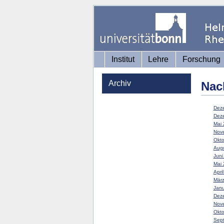
Institut
Lehre
Forschung
Archiv
Nac
Deze
Deze
Mai 
Nove
Okto
Augu
Juni
Mai 
Apri
März
Janu
Deze
Nove
Okto
Sept