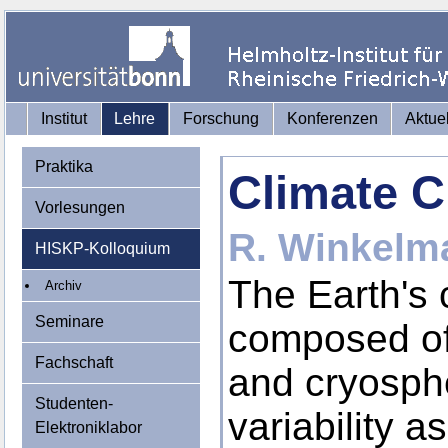
Institut
Lehre
Forschung
Konferenzen
Aktue
Praktika
Climate 
Vorlesungen
R. Winkelm
HISKP-Kolloquium
The Earth's
Archiv
Seminare
composed of
Fachschaft
and cryosphe
Studenten-
variability 
Elektroniklabor