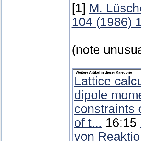
[1]
M. Lüsch
104 (1986) 
(
note unusua
Weitere Artikel in dieser Kategorie
Lattice calc
dipole mom
constraints
of t...
16:15
von Reaktion