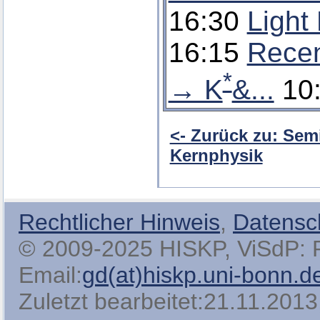
16:30
Light
16:15
Recen
*
→ K
&...
10
<- Zurück zu: Sem
Kernphysik
Rechtlicher Hinweis
,
Datensc
© 2009-2025 HISKP, ViSdP: Pro
Email:
gd(at)hiskp.uni-bonn.d
Zuletzt bearbeitet:21.11.2013