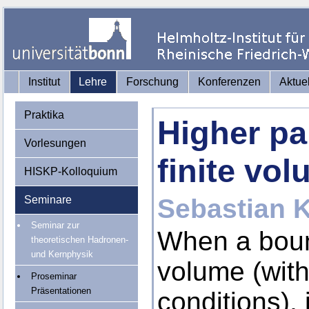
Institut
Lehre
Forschung
Konferenzen
Aktue
Praktika
Higher par
Vorlesungen
finite vo
HISKP-Kolloquium
Seminare
Sebastian 
Seminar zur
When a bound
theoretischen Hadronen-
und Kernphysik
volume (with
Proseminar
Präsentationen
conditions), 