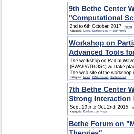
9th Bethe Center 
"Computational Sci
2nd to 6th October, 2017
[mehr]
Kategorie:
News
,
Konferenzen
,
HISKP News
Workshop on Parti
Advanced Tools f
The workshop on Partial Wave
(PWA9/ATHOS4) will take plac
The web site of the workshop i
Kategorie:
News
,
HISKP News
,
Konferenzen
7th Bethe Center 
Strong Interaction
Sept. 29th to Oct. 2nd, 2015
[m
Kategorie:
Konferenzen
,
News
Bethe Forum on "Me
Theories"