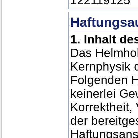
122119125
Haftungsa
1.
Inhalt d
Das Helmholt
Kernphysik d
Folgenden H
keinerlei Gew
Korrektheit, 
der bereitge
Haftungsans