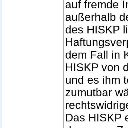
auf fremde In
außerhalb d
des HISKP l
Haftungsverp
dem Fall in 
HISKP von d
und es ihm 
zumutbar wär
rechtswidrig
Das HISKP er