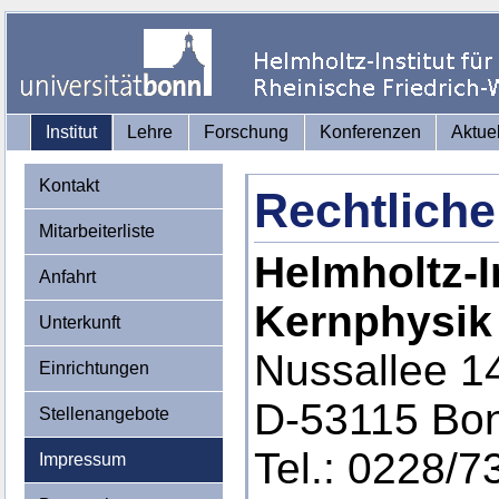
Institut
Lehre
Forschung
Konferenzen
Aktue
Kontakt
Rechtliche
Mitarbeiterliste
Helmholtz-In
Anfahrt
Kernphysik
Unterkunft
Nussallee 1
Einrichtungen
D-53115 Bo
Stellenangebote
Tel.: 0228/7
Impressum