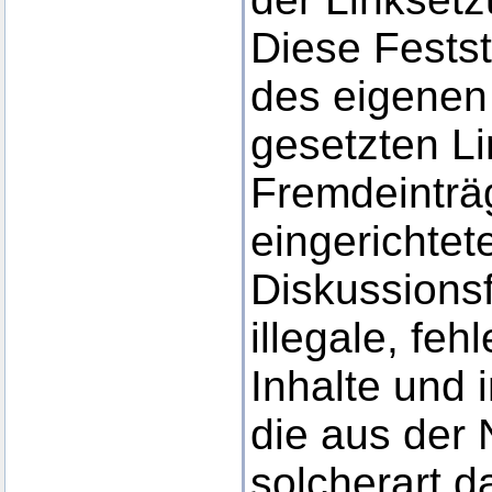
Diese Festste
des eigenen
gesetzten Li
Fremdeinträ
eingerichte
Diskussionsf
illegale, feh
Inhalte und
die aus der
solcherart d