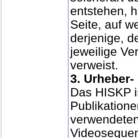
entstehen, ha
Seite, auf w
derjenige, d
jeweilige Ver
verweist.
3. Urheber-
Das HISKP is
Publikatione
verwendeten
Videosequen