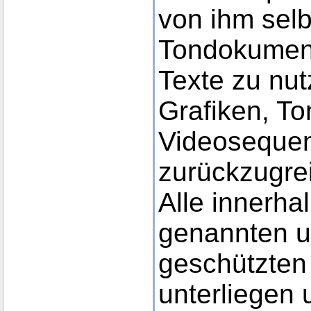
von ihm selbs
Tondokumen
Texte zu nut
Grafiken, T
Videosequen
zurückzugrei
Alle innerha
genannten un
geschützten
unterliegen