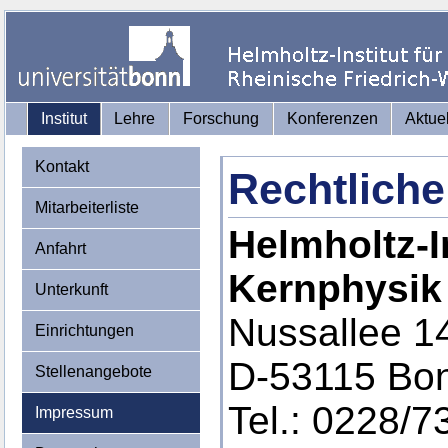
Institut
Lehre
Forschung
Konferenzen
Aktue
Kontakt
Rechtliche
Mitarbeiterliste
Helmholtz-In
Anfahrt
Kernphysik
Unterkunft
Nussallee 1
Einrichtungen
D-53115 Bo
Stellenangebote
Tel.: 0228/7
Impressum