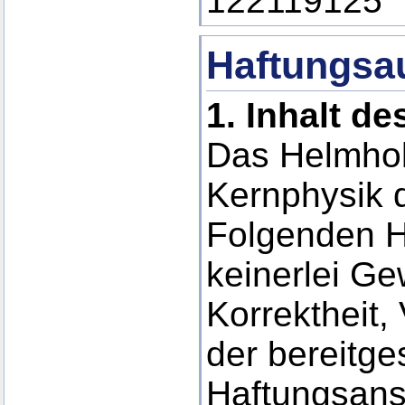
122119125
Haftungsa
1.
Inhalt d
Das Helmholt
Kernphysik d
Folgenden H
keinerlei Gew
Korrektheit, 
der bereitge
Haftungsans