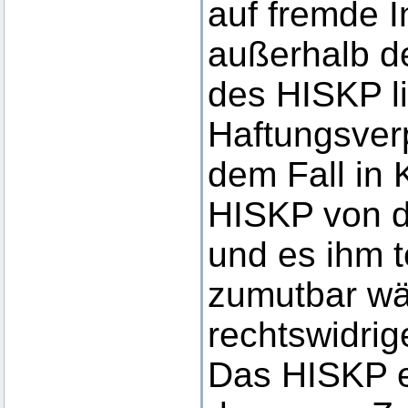
auf fremde In
außerhalb d
des HISKP l
Haftungsverp
dem Fall in 
HISKP von d
und es ihm 
zumutbar wär
rechtswidrig
Das HISKP er