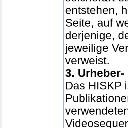
entstehen, ha
Seite, auf w
derjenige, d
jeweilige Ver
verweist.
3. Urheber-
Das HISKP is
Publikatione
verwendeten
Videosequen