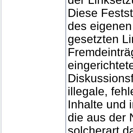
Diese Festste
des eigenen
gesetzten Li
Fremdeinträ
eingerichte
Diskussionsf
illegale, feh
Inhalte und
die aus der
solcherart d