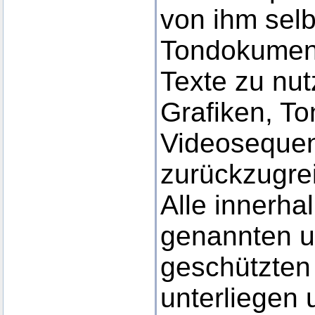
von ihm selbs
Tondokumen
Texte zu nut
Grafiken, T
Videosequen
zurückzugrei
Alle innerha
genannten un
geschützten
unterliegen