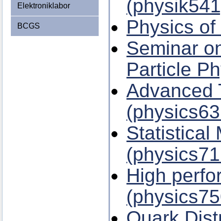
(physik541
Elektroniklabor
Physics of
BCGS
Seminar on
Particle P
Advanced T
(physics63
Statistical
(physics71
High perf
(physics75
Quark Dist