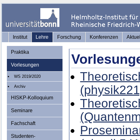
Institut
Lehre
Forschung
Konferenzen
Aktue
Praktika
Vorlesung
Vorlesungen
Theoretisc
WS 2019/2020
(physik221
Archiv
HISKP-Kolloquium
Theoretisc
Seminare
(Quantenm
Fachschaft
Proseminar
Studenten-