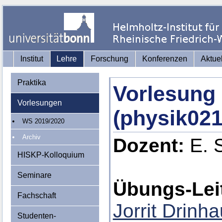
Institut
Lehre
Forschung
Konferenzen
Aktue
Praktika
Vorlesung 
Vorlesungen
(physik021
WS 2019/2020
Archiv
Dozent:
E. 
HISKP-Kolloquium
Seminare
Übungs-Lei
Fachschaft
Jorrit Drinh
Studenten-