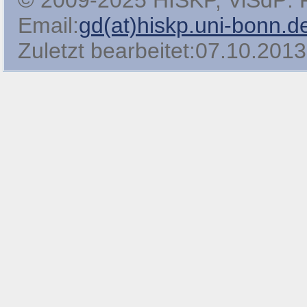
© 2009-2025 HISKP, ViSdP: Pro
Email:
gd(at)hiskp.uni-bonn.d
Zuletzt bearbeitet:07.10.2013