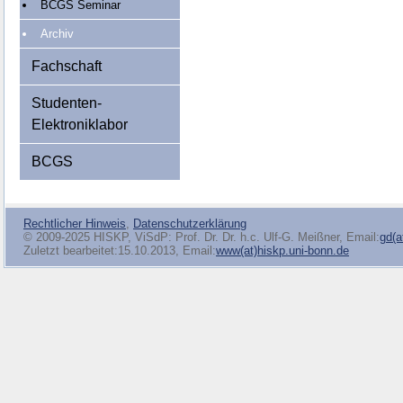
BCGS Seminar
Archiv
Fachschaft
Studenten-
Elektroniklabor
BCGS
Rechtlicher Hinweis
,
Datenschutzerklärung
© 2009-2025 HISKP, ViSdP: Prof. Dr. Dr. h.c. Ulf-G. Meißner, Email:
gd(a
Zuletzt bearbeitet:15.10.2013, Email:
www(at)hiskp.uni-bonn.de