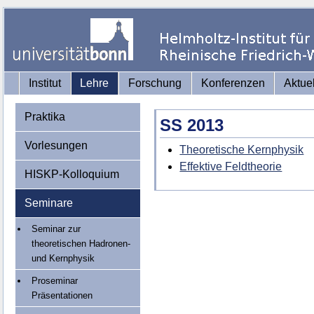
Institut
Lehre
Forschung
Konferenzen
Aktue
Praktika
SS 2013
Vorlesungen
Theoretische Kernphysik
Effektive Feldtheorie
HISKP-Kolloquium
Seminare
Seminar zur
theoretischen Hadronen-
und Kernphysik
Proseminar
Präsentationen