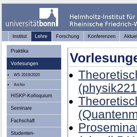
Institut
Lehre
Forschung
Konferenzen
Aktue
Praktika
Vorlesung
Vorlesungen
Theoretisc
WS 2019/2020
(physik221
Archiv
HISKP-Kolloquium
Theoretisc
Seminare
(Quantenm
Fachschaft
Proseminar
Studenten-