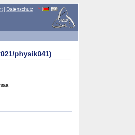
nt
|
Datenschutz
|
k021/physik041)
rsaal