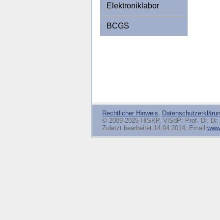
Elektroniklabor
BCGS
Rechtlicher Hinweis
,
Datenschutzerkläru
© 2009-2025 HISKP, ViSdP: Prof. Dr. Dr. 
Zuletzt bearbeitet:14.04.2014, Email:
www(