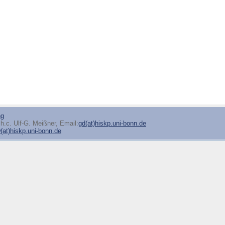
ng
h.c. Ulf-G. Meißner, Email:
gd(at)hiskp.uni-bonn.de
at)hiskp.uni-bonn.de