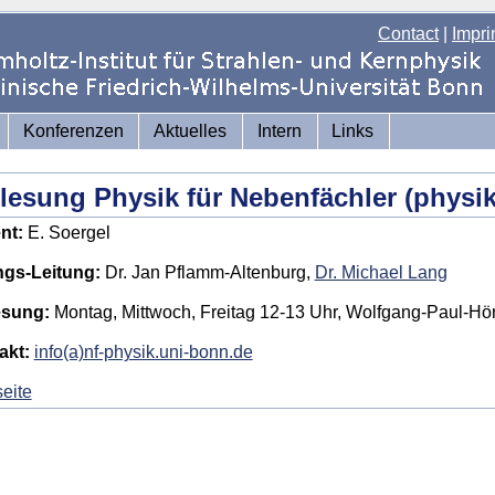
Contact
|
Impri
Konferenzen
Aktuelles
Intern
Links
lesung Physik für Nebenfächler (physi
nt:
E. Soergel
gs-Leitung:
Dr. Jan Pflamm-Altenburg,
Dr. Michael Lang
esung:
Montag, Mittwoch, Freitag 12-13 Uhr, Wolfgang-Paul-Hö
akt:
info(a)nf-physik.uni-bonn.de
eite