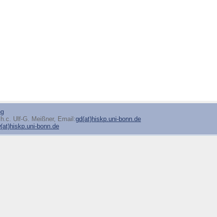
ng
h.c. Ulf-G. Meißner, Email:
gd(at)hiskp.uni-bonn.de
at)hiskp.uni-bonn.de