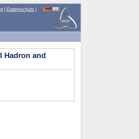
nt
|
Datenschutz
|
al Hadron and