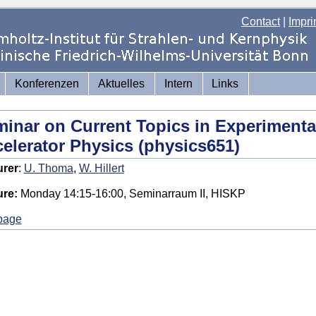
Contact
|
Impri
Konferenzen
Aktuelles
Intern
Links
inar on Current Topics in Experiment
elerator Physics (physics651)
urer
:
U. Thoma
,
W. Hillert
ure:
Monday 14:15-16:00, Seminarraum II, HISKP
page