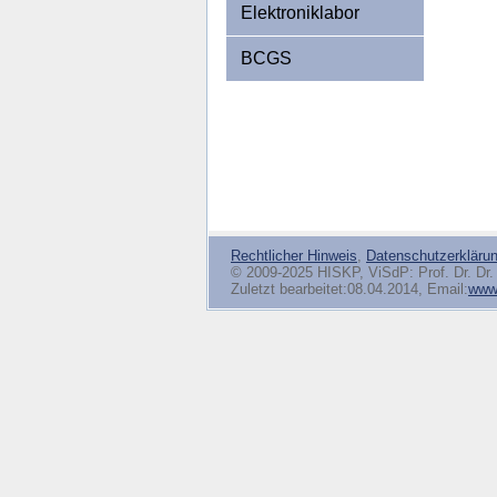
Elektroniklabor
BCGS
Rechtlicher Hinweis
,
Datenschutzerkläru
© 2009-2025 HISKP, ViSdP: Prof. Dr. Dr. 
Zuletzt bearbeitet:08.04.2014, Email:
www(