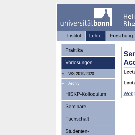
Institut
Lehre
Forschung
Praktika
Sem
Acc
Vorlesungen
Lect
WS 2019/2020
Lect
Archiv
Web
HISKP-Kolloquium
Seminare
Fachschaft
Studenten-