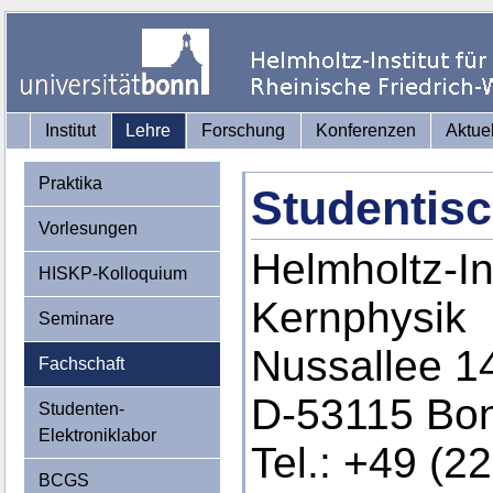
Institut
Lehre
Forschung
Konferenzen
Aktue
Praktika
Studentisc
Vorlesungen
Helmholtz-Ins
HISKP-Kolloquium
Kernphysik
Seminare
Nussallee 1
Fachschaft
D-53115 Bo
Studenten-
Elektroniklabor
Tel.: +49 (2
BCGS