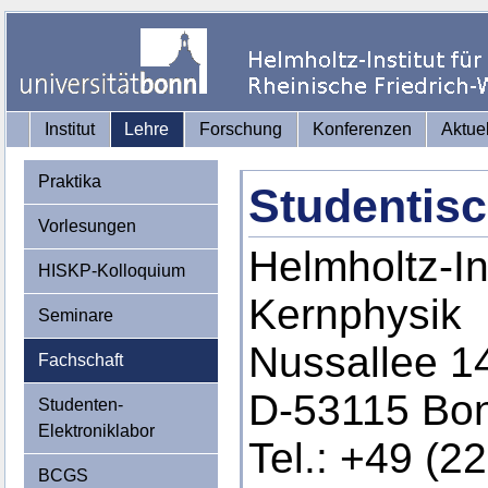
Institut
Lehre
Forschung
Konferenzen
Aktue
Praktika
Studentisc
Vorlesungen
Helmholtz-Ins
HISKP-Kolloquium
Kernphysik
Seminare
Nussallee 1
Fachschaft
D-53115 Bo
Studenten-
Elektroniklabor
Tel.: +49 (2
BCGS