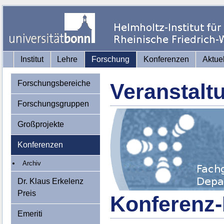
Institut
Lehre
Forschung
Konferenzen
Aktue
Forschungsbereiche
Veranstalt
Forschungsgruppen
Großprojekte
Konferenzen
Archiv
Dr. Klaus Erkelenz
Preis
Konferenz-
Emeriti