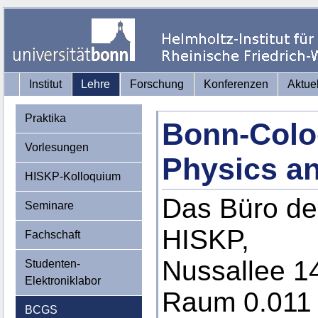
Institut
Lehre
Forschung
Konferenzen
Aktue
Praktika
Bonn-Colo
Vorlesungen
Physics a
HISKP-Kolloquium
Das Büro de
Seminare
HISKP,
Fachschaft
Nussallee 1
Studenten-
Elektroniklabor
Raum 0.011
BCGS