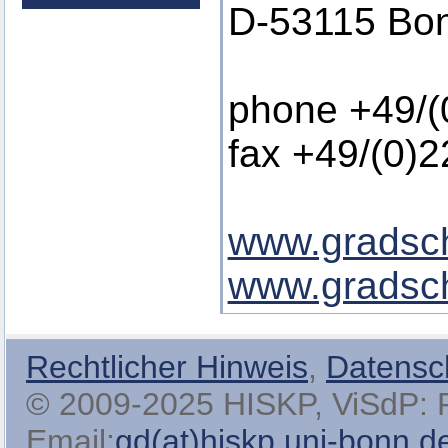
D-53115 Bo
phone +49/(
fax +49/(0)
www.gradsch
www.gradsch
Rechtlicher Hinweis
,
Datensc
© 2009-2025 HISKP, ViSdP: Pro
Email:
gd(at)hiskp.uni-bonn.d