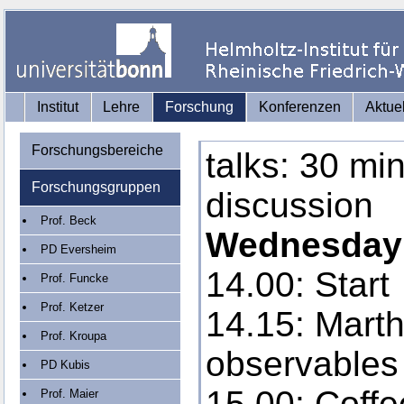
Institut
Lehre
Forschung
Konferenzen
Aktue
Forschungsbereiche
talks: 30 mi
Forschungsgruppen
discussion
Prof. Beck
Wednesday
PD Eversheim
14.00: Start
Prof. Funcke
Prof. Ketzer
14.15: Mart
Prof. Kroupa
observables 
PD Kubis
15.00: Coffe
Prof. Maier