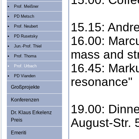
Prof. Meißner
PD Metsch
15.15: Andr
Prof. Neubert
PD Rusetsky
16.00: Marc
Jun.-Prof. Thiel
mass and st
Prof. Thoma
16.45: Mark
Prof. Urbach
PD Vianden
resonance"
Großprojekte
Konferenzen
19.00: Dinne
Dr. Klaus Erkelenz
August-Str.
Preis
Emeriti