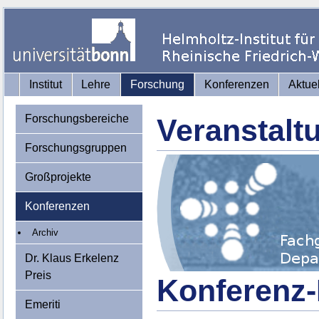
Institut
Lehre
Forschung
Konferenzen
Aktue
Forschungsbereiche
Veranstalt
Forschungsgruppen
Großprojekte
Konferenzen
Archiv
Dr. Klaus Erkelenz
Preis
Konferenz-
Emeriti