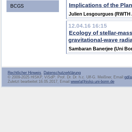
Implications of the Plan
BCGS
Julien Lesgourgues (RWTH
12.04.16 16:15
Ecology of stellar-mass
gravitational-wave radi
Sambaran Banerjee (Uni Bo
Rechtlicher Hinweis
,
Datenschutzerklärung
© 2009-2025 HISKP, ViSdP: Prof. Dr. Dr. h.c. Ulf-G. Meißner, Email:
gd(a
Zuletzt bearbeitet:16.05.2017, Email:
www(at)hiskp.uni-bonn.de