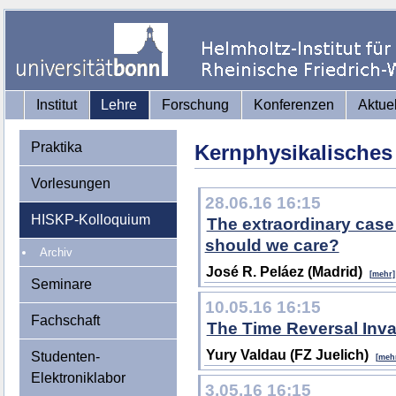
Institut
Lehre
Forschung
Konferenzen
Aktue
Praktika
Kernphysikalisches
Vorlesungen
28.06.16 16:15
HISKP-Kolloquium
The extraordinary case
should we care?
Archiv
José R. Peláez (Madrid)
[mehr]
Seminare
10.05.16 16:15
Fachschaft
The Time Reversal Inva
Yury Valdau (FZ Juelich)
Studenten-
[meh
Elektroniklabor
3.05.16 16:15