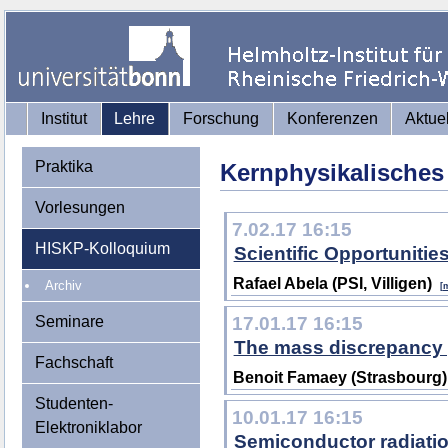
Institut
Lehre
Forschung
Konferenzen
Aktue
Praktika
Kernphysikalisches
Vorlesungen
7.02.17 16:15
HISKP-Kolloquium
Scientific Opportuniti
Rafael Abela (PSI, Villigen)
Archiv
[
Seminare
17.01.17 16:15
The mass discrepancy p
Fachschaft
Benoit Famaey (Strasbourg)
Studenten-
10.01.17 16:15
Elektroniklabor
Semiconductor radiatio