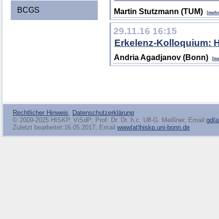
BCGS
Martin Stutzmann (TUM)
[mehr
29.11.16 16:15
Erkelenz-Kolloquium: H
Andria Agadjanov (Bonn)
[m
Rechtlicher Hinweis
,
Datenschutzerklärung
© 2009-2025 HISKP, ViSdP: Prof. Dr. Dr. h.c. Ulf-G. Meißner, Email:
gd(a
Zuletzt bearbeitet:16.05.2017, Email:
www(at)hiskp.uni-bonn.de