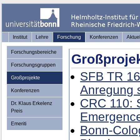
Institut
Lehre
Forschung
Konferenzen
Aktue
Forschungsbereiche
Großproje
Forschungsgruppen
SFB TR 16
Großprojekte
Anregung 
Konferenzen
CRC 110: 
Dr. Klaus Erkelenz
Preis
Emergence 
Emeriti
Bonn-Colo