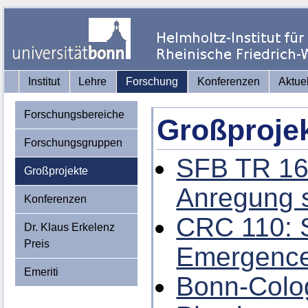
Institut
Lehre
Forschung
Konferenzen
Aktue
Forschungsbereiche
Großproje
Forschungsgruppen
SFB TR 16
Großprojekte
Anregung 
Konferenzen
CRC 110: 
Dr. Klaus Erkelenz
Preis
Emergence 
Emeriti
Bonn-Colo