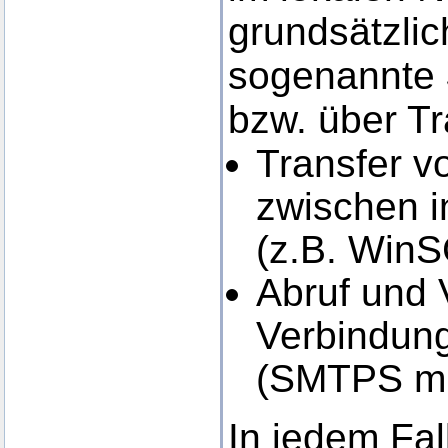
grundsätzlic
sogenannte
bzw. über Tr
Transfer 
zwischen i
(z.B. Win
Abruf und 
Verbindung
(SMTPS mi
In jedem Fal