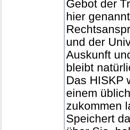
Gebot der T
hier genannt
Rechtsansp
und der Univ
Auskunft und
bleibt natür
Das HISKP w
einem üblic
zukommen la
Speichert d