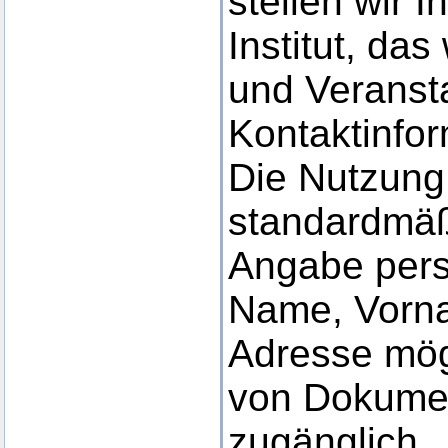
stellen wir 
Institut, da
und Veranst
Kontaktinfor
Die Nutzung 
standardmäßi
Angabe per
Name, Vorna
Adresse mög
von Dokument
zugänglich.