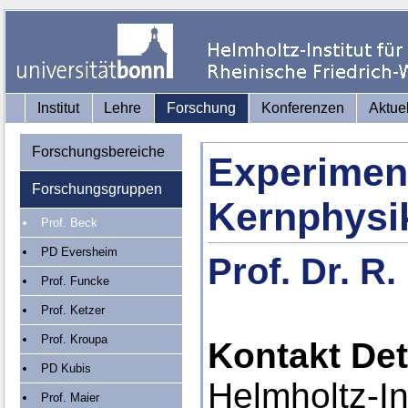
Institut
Lehre
Forschung
Konferenzen
Aktue
Forschungsbereiche
Experimen
Forschungsgruppen
Kernphysi
Prof. Beck
PD Eversheim
Prof. Dr. R
Prof. Funcke
Prof. Ketzer
Prof. Kroupa
Kontakt Det
PD Kubis
Helmholtz-Ins
Prof. Maier