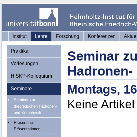
Institut
Lehre
Forschung
Konferenzen
Aktue
Praktika
Seminar zu
Vorlesungen
Hadronen-
HISKP-Kolloquium
Montags, 16
Seminare
Seminar zur
Keine Artikel
theoretischen Hadronen-
und Kernphysik
Proseminar
Präsentationen