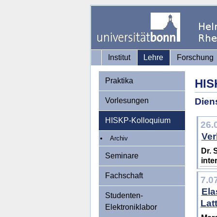
Institut
Lehre
Forschung
Praktika
HIS
Vorlesungen
Diens
HISKP-Kolloquium
26.
Ver
Archiv
Dr. 
Seminare
inte
Fachschaft
7.0
Ela
Studenten-
Lat
Elektroniklabor