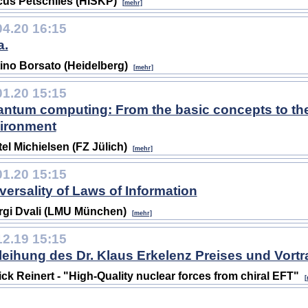
us Petschlies (HISKP)
[mehr]
04.20 16:15
a.
ino Borsato (Heidelberg)
[mehr]
01.20 15:15
ntum computing: From the basic concepts to th
ironment
tel Michielsen (FZ Jülich)
[mehr]
01.20 15:15
versality of Laws of Information
gi Dvali (LMU München)
[mehr]
12.19 15:15
leihung des Dr. Klaus Erkelenz Preises und Vort
ick Reinert - "High-Quality nuclear forces from chiral EFT"
[