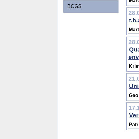
Marc
BCGS
28.
t.b.
Mart
28.
Qua
env
Kris
21.
Uni
Geor
17.
Ver
Patr