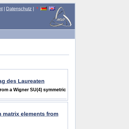
nt
|
Datenschutz
|
rag des Laureaten
 from a Wigner SU(4) symmetric
n matrix elements from