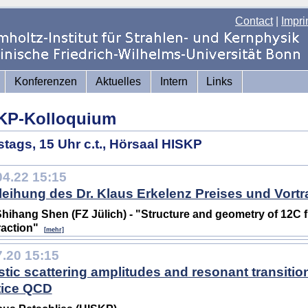
Contact
|
Impri
Konferenzen
Aktuelles
Intern
Links
KP-Kolloquium
tags, 15 Uhr c.t., Hörsaal HISKP
04.22 15:15
leihung des Dr. Klaus Erkelenz Preises und Vort
Shihang Shen (FZ Jülich) - "Structure and geometry of 12C
raction"
[mehr]
7.20 15:15
stic scattering amplitudes and resonant transitio
tice QCD