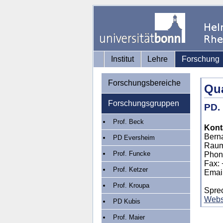
Institut
Lehre
Forschung
Forschungsbereiche
Qu
Forschungsgruppen
PD. 
Prof. Beck
Konta
Bern
PD Eversheim
Raum
Prof. Funcke
Phone
Fax: 
Prof. Ketzer
Emai
Prof. Kroupa
Sprec
Webs
PD Kubis
Prof. Maier