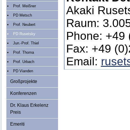
Prof. Meißner
Akaki Ruset
PD Metsch
Raum: 3.00
Prof. Neubert
Phone: +49 
PD Rusetsky
Jun.-Prof. Thiel
Fax: +49 (0
Prof. Thoma
Email:
ruset
Prof. Urbach
PD Vianden
Großprojekte
Konferenzen
Dr. Klaus Erkelenz
Preis
Emeriti