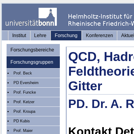
Institut
Lehre
Forschung
Konferenzen
Aktue
Forschungsbereiche
QCD, Hadro
Forschungsgruppen
Feldtheori
Prof. Beck
Gitter
PD Eversheim
Prof. Funcke
PD. Dr. A. 
Prof. Ketzer
Prof. Kroupa
PD Kubis
Kontakt Det
Prof. Maier